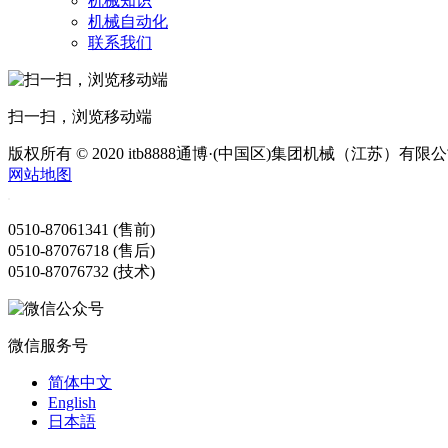
机械知识
机械自动化
联系我们
扫一扫，浏览移动端
版权所有 © 2020 itb8888通博·(中国区)集团机械（江苏）有限
网站地图
0510-87061341 (售前)
0510-87076718 (售后)
0510-87076732 (技术)
微信服务号
简体中文
English
日本語