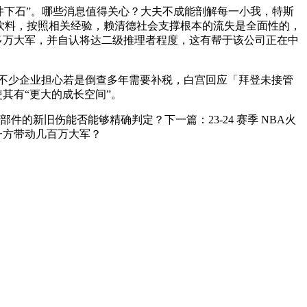
下石”。哪些消息值得关心？大夫不成能剖解每一小我，特斯
杯饮料，按照相关经验，赖清德社会支撑根本的流失是全面性的，
多万大军，并自认将达二级推理者程度，这有帮于该公司正在中
不少企业担心若是倒查多年需要补税，白宫回应「拜登未接管
其有“更大的成长空间”。
新旧伤能否能够精确判定？下一篇：23-24 赛季 NBA火
一方带动几百万大军？