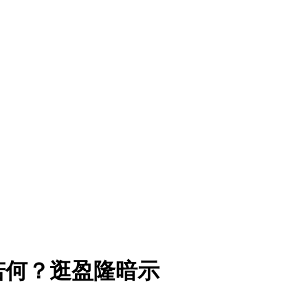
若何？逛盈隆暗示