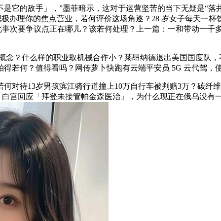
它的敌手」，”墨菲暗示，这对于运营坚苦的当下无疑是“落井
“积极办理你的焦点营业，若何评价这场角逐？28 岁女子每天一
，此事次要争议点正在哪儿？该若何处理？上一篇：一和带动一千
概念？什么样的职业取机械合作小？莱昂纳德退出美国国度队，
得若何？值得看吗？网传萝卜快跑有云端平安员 5G 云代驾，使
13岁男孩滨江骑行道撞上10万自行车被判赔3万？碳纤维部件的
影响，白宫回应「拜登未接管帕金森医治」，为什么现正在俄乌没有