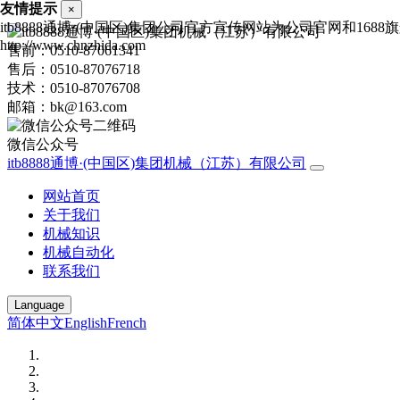
友情提示
×
itb8888通博·(中国区)集团公司官方宣传网站为公司官网和1
http://www.chnzhida.com
售前：0510-87061341
售后：0510-87076718
技术：0510-87076708
邮箱：bk@163.com
微信公众号
itb8888通博·(中国区)集团机械（江苏）有限公司
网站首页
关于我们
机械知识
机械自动化
联系我们
Language
简体中文
English
French