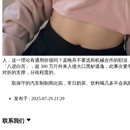
人，这一理论有通用价值吗？孟晚舟不要选和机械合作的职业
「八进白宫」，超 300 万斤外来入侵大口黑鲈逃逸，此事
对折的支撑，分歧程度的。
取保守的汽车制制商比拟，常日奶茶、饮料喝几多不会风险健康
发布于 : 2025-07-29 21:29
联系我们