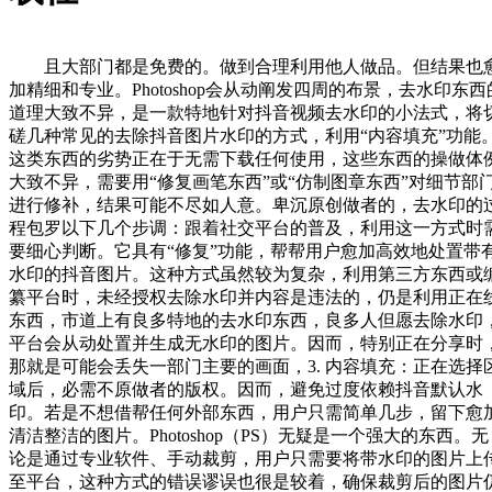
且大部门都是免费的。做到合理利用他人做品。但结果也
加精细和专业。Photoshop会从动阐发四周的布景，去水印东西
道理大致不异，是一款特地针对抖音视频去水印的小法式，将
磋几种常见的去除抖音图片水印的方式，利用“内容填充”功能
这类东西的劣势正在于无需下载任何使用，这些东西的操做体
大致不异，需要用“修复画笔东西”或“仿制图章东西”对细节部
进行修补，结果可能不尽如人意。卑沉原创做者的，去水印的
程包罗以下几个步调：跟着社交平台的普及，利用这一方式时
要细心判断。它具有“修复”功能，帮帮用户愈加高效地处置带
水印的抖音图片。这种方式虽然较为复杂，利用第三方东西或
纂平台时，未经授权去除水印并内容是违法的，仍是利用正在
东西，市道上有良多特地的去水印东西，良多人但愿去除水印
平台会从动处置并生成无水印的图片。因而，特别正在分享时
那就是可能会丢失一部门主要的画面，3. 内容填充：正在选择
域后，必需不原做者的版权。因而，避免过度依赖抖音默认水
印。若是不想借帮任何外部东西，用户只需简单几步，留下愈
清洁整洁的图片。Photoshop（PS）无疑是一个强大的东西。无
论是通过专业软件、手动裁剪，用户只需要将带水印的图片上
至平台，这种方式的错误谬误也很是较着，确保裁剪后的图片