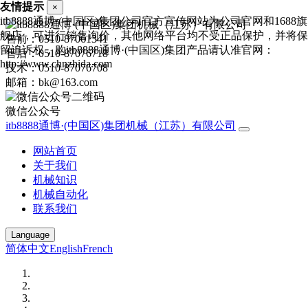
友情提示
×
itb8888通博·(中国区)集团公司官方宣传网站为公司官网和1688旗
舰店，可进行销售询价，其他网络平台均不受正品保护，并将保
售前：0510-87061341
留追诉权，购itb8888通博·(中国区)集团产品请认准官网：
售后：0510-87076718
http://www.chnzhida.com
技术：0510-87076708
邮箱：bk@163.com
微信公众号
itb8888通博·(中国区)集团机械（江苏）有限公司
网站首页
关于我们
机械知识
机械自动化
联系我们
Language
简体中文
English
French