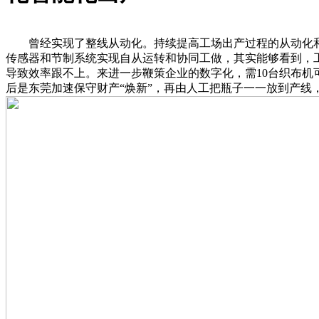
曾经实现了整线从动化。持续提高工场出产过程的从动化和
传感器和节制系统实现自从运转和协同工做，其实能够看到，
导致效率跟不上。来进一步鞭策企业的数字化，需10台织布机
后是东莞加速保守财产“焕新”，再由人工把瓶子一一放到产线