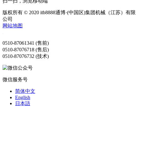
扫一扫，浏览移动端
版权所有 © 2020 itb8888通博·(中国区)集团机械（江苏）有限
公司
网站地图
0510-87061341 (售前)
0510-87076718 (售后)
0510-87076732 (技术)
微信服务号
简体中文
English
日本語