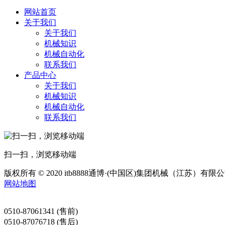
网站首页
关于我们
关于我们
机械知识
机械自动化
联系我们
产品中心
关于我们
机械知识
机械自动化
联系我们
扫一扫，浏览移动端
版权所有 © 2020 itb8888通博·(中国区)集团机械（江苏）有限
网站地图
0510-87061341 (售前)
0510-87076718 (售后)